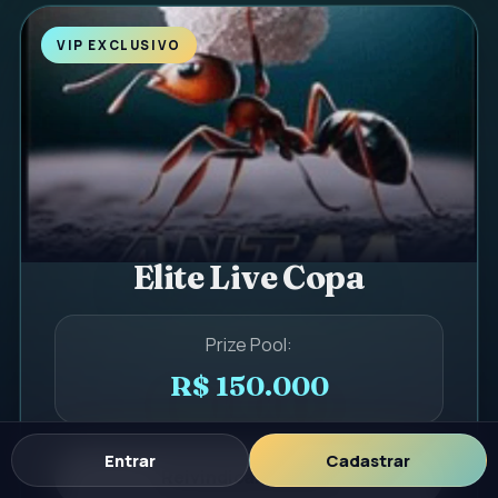
VIP EXCLUSIVO
Elite Live Copa
Prize Pool:
R$ 150.000
Entrar
Cadastrar
Reivindicar Assento