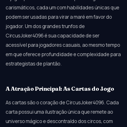
carismáticos, cada um com habilidades únicas que
podem ser usadas para virar a maré em favor do
jogador. Um dos grandes trunfos de
CircusJoker4096 é sua capacidade de ser
acessível para jogadores casuais, ao mesmo tempo
em que oferece profundidade e complexidade para
estrategistas de plantão.
A Atração Principal: As Cartas do Jogo
As cartas são o coração de CircusJoker4096. Cada
carta possui uma ilustração única que remete ao
universo mágico e descontraído dos circos, com