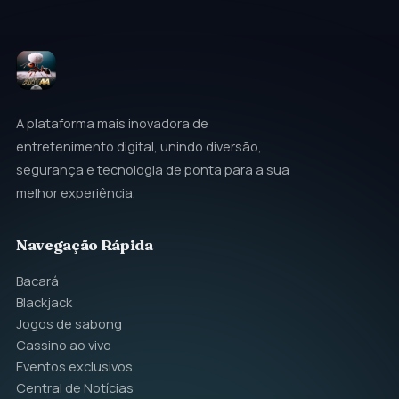
A plataforma mais inovadora de
entretenimento digital, unindo diversão,
segurança e tecnologia de ponta para a sua
melhor experiência.
Navegação Rápida
Bacará
Blackjack
Jogos de sabong
Cassino ao vivo
Eventos exclusivos
Central de Notícias