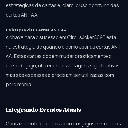
estratégicas de cartas e, claro, o uso oportuno das
cartas ANT AA.
Utilização das Cartas ANT AA
A chave para o sucesso em CircusJoker4096 está
na estratégia de quando e como usar as cartas ANT
AA. Estas cartas podem mudar drasticamente o
curso do jogo, oferecendo vantagens significativas,
mas são escassas e precisam ser utilizadas com
parcimônia.
Integrando Eventos Atuais
Com a recente popularização dos jogos eletrônicos