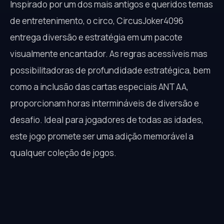
Inspirado por um dos mais antigos e queridos temas
de entretenimento, o circo, CircusJoker4096
entrega diversão e estratégia em um pacote
visualmente encantador. As regras acessíveis mas
possibilitadoras de profundidade estratégica, bem
como a inclusão das cartas especiais ANT AA,
proporcionam horas intermináveis de diversão e
desafio. Ideal para jogadores de todas as idades,
este jogo promete ser uma adição memorável a
qualquer coleção de jogos.