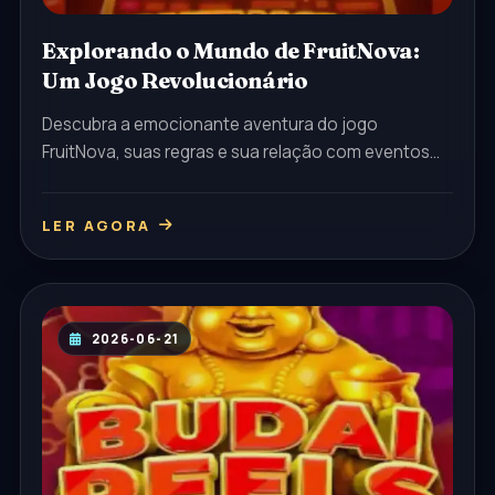
Explorando o Mundo de FruitNova:
Um Jogo Revolucionário
Descubra a emocionante aventura do jogo
FruitNova, suas regras e sua relação com eventos
recentes.
LER AGORA
2026-06-21