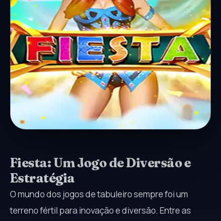
Fiesta: Um Jogo de Diversão e
Estratégia
O mundo dos jogos de tabuleiro sempre foi um
terreno fértil para inovação e diversão. Entre as