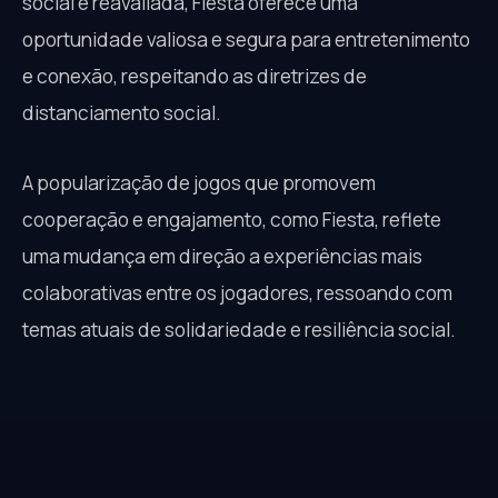
social é reavaliada, Fiesta oferece uma
oportunidade valiosa e segura para entretenimento
e conexão, respeitando as diretrizes de
distanciamento social.
A popularização de jogos que promovem
cooperação e engajamento, como Fiesta, reflete
uma mudança em direção a experiências mais
colaborativas entre os jogadores, ressoando com
temas atuais de solidariedade e resiliência social.