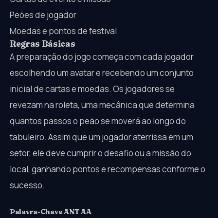
Peões de jogador
Moedas e pontos de festival
Regras Básicas
A preparação do jogo começa com cada jogador
escolhendo um avatar e recebendo um conjunto
inicial de cartas e moedas. Os jogadores se
revezam na roleta, uma mecânica que determina
quantos passos o peão se moverá ao longo do
tabuleiro. Assim que um jogador aterrissa em um
setor, ele deve cumprir o desafio ou a missão do
local, ganhando pontos e recompensas conforme o
sucesso.
Palavra-Chave ANT AA