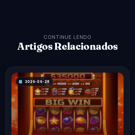
CONTINUE LENDO
Artigos Relacionados
2026-06-28