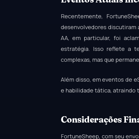
Recentemente, FortuneShe
desenvolvedores discutiram 
AA, em particular, foi acl
estratégia. Isso reflete a 
complexas, mas que permanec
Além disso, em eventos de e
e habilidade tática, atraind
Considerações Fin
FortuneSheep, com seu envol