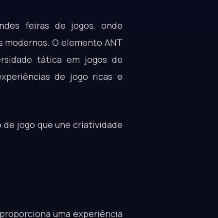
des feiras de jogos, onde
gos modernos. O elemento ANT
ersidade tática em jogos de
experiências de jogo ricas e
de jogo que une criatividade
proporciona uma experiência