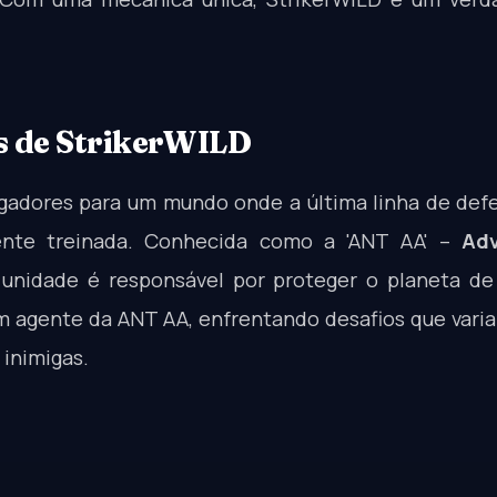
ás de StrikerWILD
ogadores para um mundo onde a última linha de def
ente treinada. Conhecida como a 'ANT AA' –
Adv
unidade é responsável por proteger o planeta d
 agente da ANT AA, enfrentando desafios que varia
inimigas.