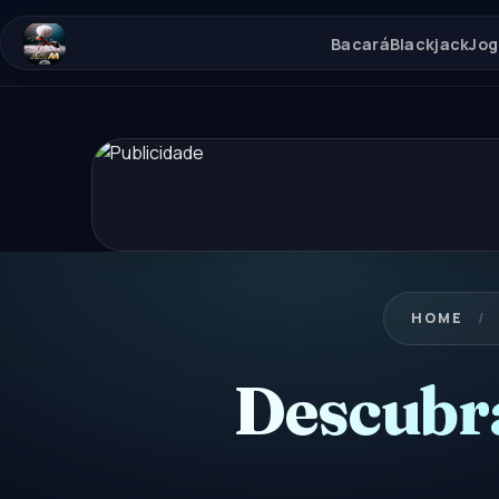
Bacará
Blackjack
Jog
HOME
/
Descubr