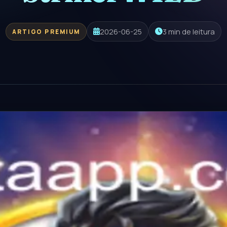
2026-06-25
3 min de leitura
ARTIGO PREMIUM