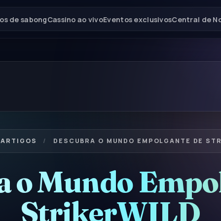
os de sabong
Cassino ao vivo
Eventos exclusivos
Central de No
ARTIGOS
/
DESCUBRA O MUNDO EMPOLGANTE DE STR
a o Mundo Empol
StrikerWILD