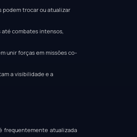
s podem trocar ou atualizar
s até combates intensos,
m unir forças em missões co-
am a visibilidade e a
 é frequentemente atualizada