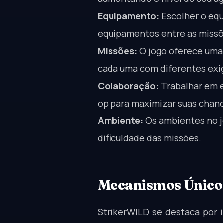
Equipamento:
Escolher o equ
equipamentos entre as missõ
Missões:
O jogo oferece uma 
cada uma com diferentes exig
Colaboração:
Trabalhar em e
op para maximizar suas chan
Ambiente:
Os ambientes no jo
dificuldade das missões.
Mecanismos Únicos
StrikerWILD se destaca por 