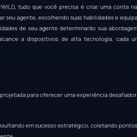
rWILD, tudo que você precisa é criar uma conta na
ar seu agente, escolhendo suas habilidades e equi
habilidades de seu agente determinarão sua abordag
lcance a dispositivos de alta tecnologia, cada
projetada para oferecer uma experiência desafiadora
esultando em sucesso estratégico, coletando pontos
gente.