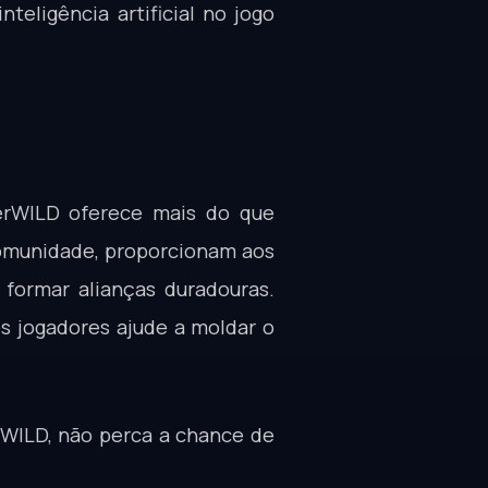
teligência artificial no jogo
erWILD oferece mais do que
comunidade, proporcionam aos
 formar alianças duradouras.
s jogadores ajude a moldar o
erWILD, não perca a chance de